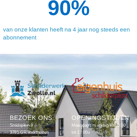
90
%
van onze klanten heeft na 4 jaar nog steeds een
abonnement
BEZOEK ONS
OPENINGSTIJDEN
Smidsplein 3
Maandag t/m vrijdag van 8:00
3781 GR Voorthuizen
tot 17:00u