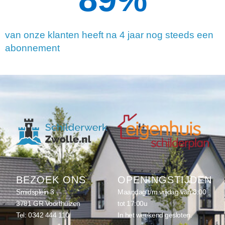
van onze klanten heeft na 4 jaar nog steeds een
abonnement
BEZOEK ONS
OPENINGSTIJDEN
Smidsplein 3
Maandag t/m vrijdag van 8:00
3781 GR Voorthuizen
tot 17:00u
Tel:
0342 444 110
In het weekend gesloten.