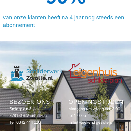
van onze klanten heeft na 4 jaar nog steeds een
abonnement
BEZOEK ONS
OPENINGSTIJDEN
Smidsplein 3
Maandag t/m vrijdag van 8:00
3781 GR Voorthuizen
tot 17:00u
Tel:
0342 444 110
In het weekend gesloten.